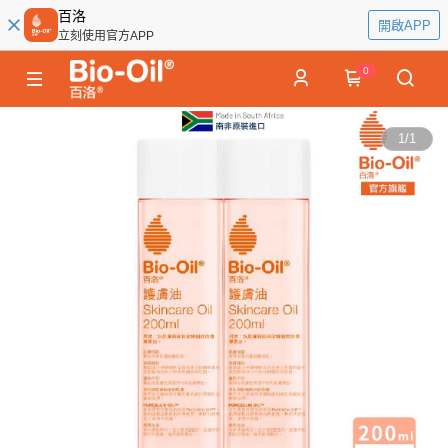
百洛
開啟APP
立刻使用官方APP
0
1
/
1