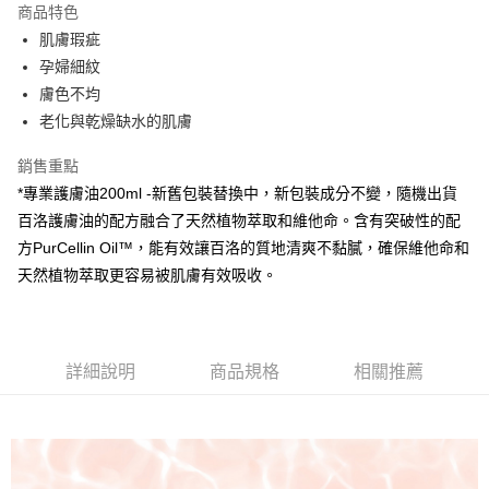
商品特色
合作金庫商業銀行
第一商業銀行
超商取貨付款
肌膚瑕疵
華南商業銀行
彰化商業銀行
孕婦細紋
LINE Pay
上海商業儲蓄銀行
台北富邦商業銀行
國泰世華商業銀行
兆豐國際商業銀行
膚色不均
Apple Pay
臺灣中小企業銀行
台中商業銀行
老化與乾燥缺水的肌膚
匯豐（台灣）商業銀行
華泰商業銀行
街口支付
聯邦商業銀行
遠東國際商業銀行
銷售重點
元大商業銀行
永豐商業銀行
悠遊付
*專業護膚油200ml -新舊包裝替換中，新包裝成分不變，隨機出貨
玉山商業銀行
星展（台灣）商業銀行
百洛護膚油的配方融合了天然植物萃取和維他命。含有突破性的配
台新國際商業銀行
中國信託商業銀行
AFTEE先享後付
方PurCellin Oil™，能有效讓百洛的質地清爽不黏膩，確保維他命和
台灣樂天信用卡公司
相關說明
天然植物萃取更容易被肌膚有效吸收。
【關於「AFTEE先享後付」】
ATM付款
AFTEE先享後付是「在收到商品之後才付款」的支付方式。 讓您購物簡單
便利好安心！
１．簡單：不需註冊會員、不需綁卡、不需儲值。
運送方式
２．便利：只要手機號碼，簡訊認證，即可結帳。
詳細說明
商品規格
相關推薦
３．安心：先確認商品／服務後，再付款。
全家取貨付款
每筆NT$60，滿NT$490(含以上)免運費
【「AFTEE先享後付」結帳流程】
１．於結帳方式選擇「AFTEE先享後付」後，將跳轉至「AFTEE先享後付」
付款後全家取貨
結帳頁面，進行簡訊認證並確認金額後，即可完成結帳。
２．訂單成立數日內，您將收到繳費通知簡訊。
每筆NT$60，滿NT$590(含以上)免運費