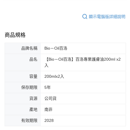
顯示電腦版詳細說明
商品規格
品牌名稱
Bio－Oil百洛
品名
【Bio－Oil百洛】百洛專業護膚油200ml x2
入
容量
200mlx2入
保存期限
5年
貨源
公司貨
產地
南非
有效期限
2028