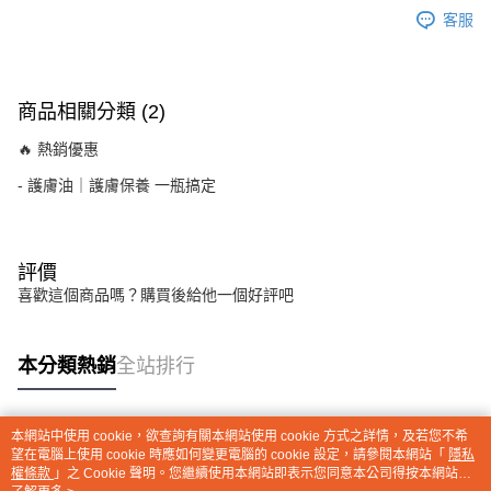
客服
商品相關分類 (2)
🔥 熱銷優惠
- 護膚油｜護膚保養 一瓶搞定
評價
喜歡這個商品嗎？購買後給他一個好評吧
本分類熱銷
全站排行
本網站中使用 cookie，欲查詢有關本網站使用 cookie 方式之詳情，及若您不希
熱門標籤
望在電腦上使用 cookie 時應如何變更電腦的 cookie 設定，請參閱本網站「
隱私
權條款
」之 Cookie 聲明。您繼續使用本網站即表示您同意本公司得按本網站使