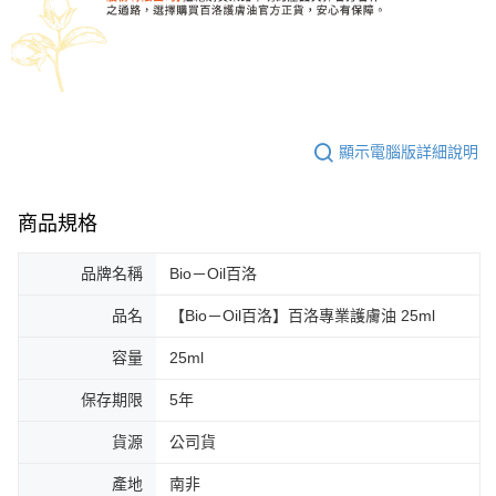
顯示電腦版詳細說明
商品規格
品牌名稱
Bio－Oil百洛
品名
【Bio－Oil百洛】百洛專業護膚油 25ml
容量
25ml
保存期限
5年
貨源
公司貨
產地
南非