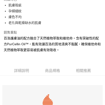
合作金庫商業銀行
第一商業銀行
超商取貨付款
肌膚瑕疵
華南商業銀行
彰化商業銀行
孕婦細紋
LINE Pay
上海商業儲蓄銀行
台北富邦商業銀行
國泰世華商業銀行
兆豐國際商業銀行
膚色不均
Apple Pay
臺灣中小企業銀行
台中商業銀行
老化與乾燥缺水的肌膚
匯豐（台灣）商業銀行
華泰商業銀行
街口支付
聯邦商業銀行
遠東國際商業銀行
銷售重點
元大商業銀行
永豐商業銀行
悠遊付
百洛護膚油的配方融合了天然植物萃取和維他命。含有突破性的配
玉山商業銀行
星展（台灣）商業銀行
方PurCellin Oil™，能有效讓百洛的質地清爽不黏膩，確保維他命和
台新國際商業銀行
中國信託商業銀行
AFTEE先享後付
天然植物萃取更容易被肌膚有效吸收。
台灣樂天信用卡公司
相關說明
【關於「AFTEE先享後付」】
ATM付款
AFTEE先享後付是「在收到商品之後才付款」的支付方式。 讓您購物簡單
便利好安心！
１．簡單：不需註冊會員、不需綁卡、不需儲值。
詳細說明
商品規格
相關推薦
運送方式
２．便利：只要手機號碼，簡訊認證，即可結帳。
３．安心：先確認商品／服務後，再付款。
全家取貨付款
每筆NT$60，滿NT$490(含以上)免運費
【「AFTEE先享後付」結帳流程】
１．於結帳方式選擇「AFTEE先享後付」後，將跳轉至「AFTEE先享後付」
付款後全家取貨
結帳頁面，進行簡訊認證並確認金額後，即可完成結帳。
２．訂單成立數日內，您將收到繳費通知簡訊。
每筆NT$60，滿NT$590(含以上)免運費
３．收到繳費通知簡訊後14天內，點擊此簡訊中的連結，可透過四大超商／