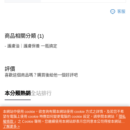
客服
商品相關分類 (1)
- 護膚油｜護膚保養 一瓶搞定
評價
喜歡這個商品嗎？購買後給他一個好評吧
本分類熱銷
全站排行
本網站中使用 cookie，欲查詢有關本網站使用 cookie 方式之詳情，及若您不希
熱門標籤
望在電腦上使用 cookie 時應如何變更電腦的 cookie 設定，請參閱本網站「
隱私
權條款
」之 Cookie 聲明。您繼續使用本網站即表示您同意本公司得按本網站使
用條款之 Cookie 聲明使用 cookie。
了解更多 >