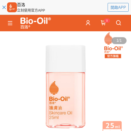
百洛
開啟APP
立刻使用官方APP
0
1
/
1